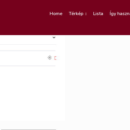
Home
Térkép
Lista
Így haszn