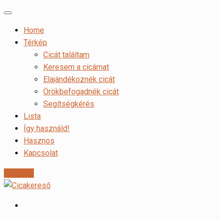
Home
Térkép
Cicát találtam
Keresem a cicámat
Elajándékoznék cicát
Örökbefogadnék cicát
Segítségkérés
Lista
Így használd!
Hasznos
Kapcsolat
Hirdetés