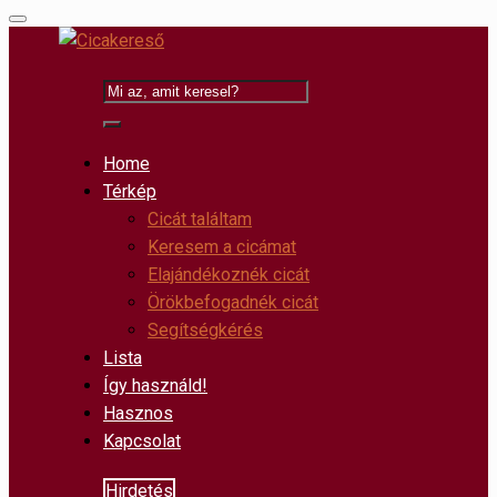
Home
Térkép
Cicát találtam
Keresem a cicámat
Elajándékoznék cicát
Örökbefogadnék cicát
Segítségkérés
Lista
Így használd!
Hasznos
Kapcsolat
Hirdetés