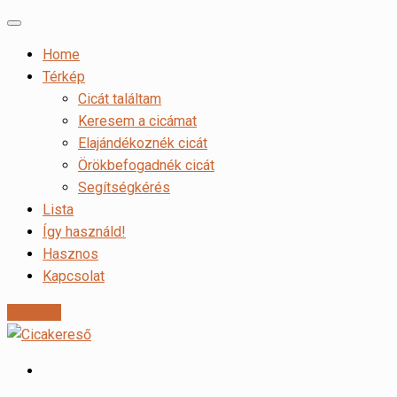
Home
Térkép
Cicát találtam
Keresem a cicámat
Elajándékoznék cicát
Örökbefogadnék cicát
Segítségkérés
Lista
Így használd!
Hasznos
Kapcsolat
Hirdetés