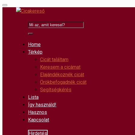
Home
Térkép
Cicát találtam
Keresem a cicámat
Elajándékoznék cicát
Örökbefogadnék cicát
Segítségkérés
Lista
Így használd!
Hasznos
Kapcsolat
Hirdetés