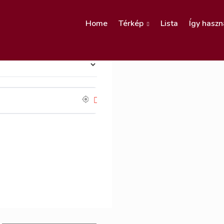
Home
Térkép
Lista
Így haszn