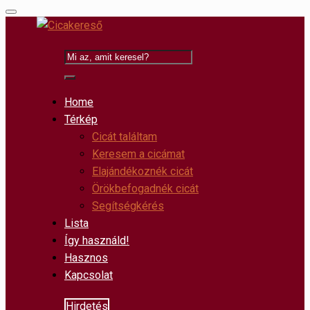
Home
Térkép
Cicát találtam
Keresem a cicámat
Elajándékoznék cicát
Örökbefogadnék cicát
Segítségkérés
Lista
Így használd!
Hasznos
Kapcsolat
Hirdetés