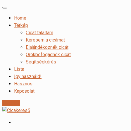
Home
Térkép
Cicát találtam
Keresem a cicámat
Elajándékoznék cicát
Örökbefogadnék cicát
Segítségkérés
Lista
Így használd!
Hasznos
Kapcsolat
Hirdetés