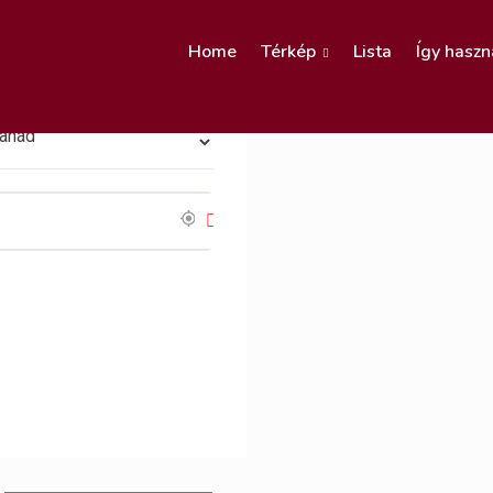
Home
Térkép
Lista
Így haszn